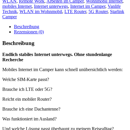
WLAN
,
Remote Work
,
Arbeiten im Camper
,
Wohnmobil Internet
,
mobiles Internet
,
Internet unterwegs
,
Internet im Camper
,
Vanlife
Technik
,
WLAN im Wohnmobil
,
LTE Router
,
5G Router
,
Starlink
Camper
Beschreibung
Rezensionen (0)
Beschreibung
Endlich stabiles Internet unterwegs. Ohne stundenlange
Recherche
Mobiles Internet im Camper kann schnell unübersichtlich werden:
Welche SIM-Karte passt?
Brauche ich LTE oder 5G?
Reicht ein mobiler Router?
Brauche ich eine Dachantenne?
Was funktioniert im Ausland?
Und welche Lösung passt überhaupt zu meinem Reisealltag?