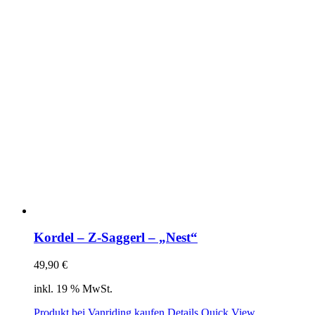
Kordel – Z-Saggerl – „Nest“
49,90
€
inkl. 19 % MwSt.
Produkt bei Vanriding kaufen
Details
Quick View