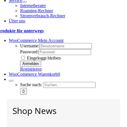
Service
Internetberater
Roaming-Rechner
Stromverbrauch-Rechner
Über uns
rodukte für unterwegs
WooCommerce Mein Account
Username:
Password:
Eingeloggt bleiben
Registrieren
WooCommerce Warenkorb
0
Suche nach:
Shop News