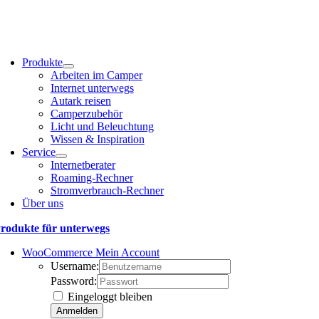
Produkte
Arbeiten im Camper
Internet unterwegs
Autark reisen
Camperzubehör
Licht und Beleuchtung
Wissen & Inspiration
Service
Internetberater
Roaming-Rechner
Stromverbrauch-Rechner
Über uns
rodukte für unterwegs
WooCommerce Mein Account
Username:
Password:
Eingeloggt bleiben