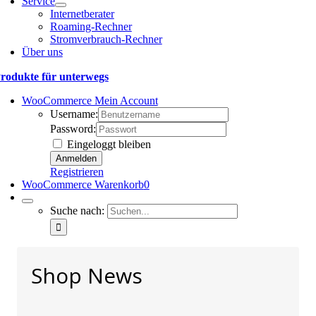
Service
Internetberater
Roaming-Rechner
Stromverbrauch-Rechner
Über uns
rodukte für unterwegs
WooCommerce Mein Account
Username:
Password:
Eingeloggt bleiben
Registrieren
WooCommerce Warenkorb
0
Suche nach:
Shop News