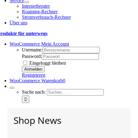
Service
Internetberater
Roaming-Rechner
Stromverbrauch-Rechner
Über uns
rodukte für unterwegs
WooCommerce Mein Account
Username:
Password:
Eingeloggt bleiben
Registrieren
WooCommerce Warenkorb
0
Suche nach:
Shop News